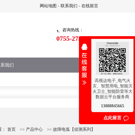
网站地图
-
联系我们
-
在线留言
咨询热线：
0755-27528220
联系我们
高视达电子_电气火
灾、智慧用电_智能灭
火卫士_智能防雷等大
数据云平台服务商
13088845665
点此留言
置：
首页
>>
产品中心
>>
故障电弧【侦测系列】