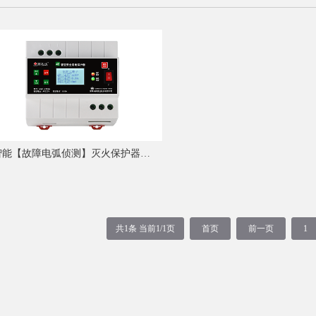
智能【故障电弧侦测】灭火保护器（四合一）
共1条 当前1/1页
首页
前一页
1