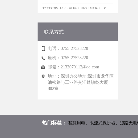
智慧消防核心目标主要功能及技术
2026智慧用电发展
智能电力管理系统能支持哪些设备
联系方式
智能电力发展的技术瓶颈有哪些
电话：0755-27528220
智能电力管理系统的核心技术有哪些
座机：0755-27528220
邮箱：
2132079112@qq.com
地址：深圳办公地址:深圳市龙华区
油松路与工业路交汇处镇乾大厦
802室
热门标签：
智慧用电、限流式保护器、短路无电弧