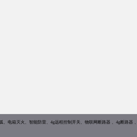
、电箱灭火、智能防雷、4g远程控制开关、物联网断路器 、4g断路器 