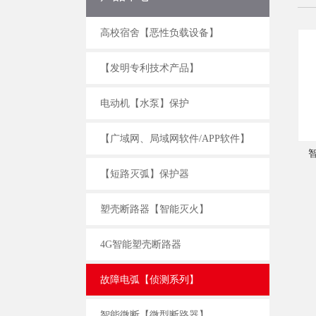
高校宿舍【恶性负载设备】
【发明专利技术产品】
电动机【水泵】保护
【广域网、局域网软件/APP软件】
【短路灭弧】保护器
塑壳断路器【智能灭火】
4G智能塑壳断路器
智慧消防应用场景、案例及落地趋势
故障电弧【侦测系列】
智慧消防核心目标主要功能及技术
智能微断【微型断路器】