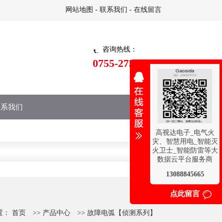
网站地图
-
联系我们
-
在线留言
咨询热线：
0755-27528220
联系我们
高视达电子_电气火
灾、智慧用电_智能灭
火卫士_智能防雷等大
数据云平台服务商
13088845665
点此留言
置：
首页
>>
产品中心
>>
故障电弧【侦测系列】