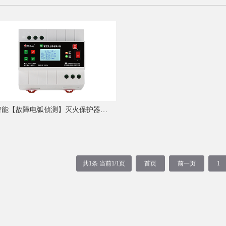
智能【故障电弧侦测】灭火保护器（四合一）
共1条 当前1/1页
首页
前一页
1