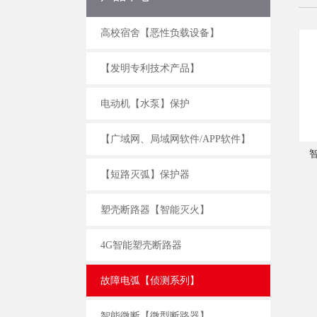
高校宿舍【恶性负载设备】
【发明专利技术产品】
电动机【水泵】保护
【广域网、局域网软件/APP软件】
【短路灭弧】保护器
塑壳断路器【智能灭火】
4G智能塑壳断路器
智慧消防应用场景、案例及落地趋势
故障电弧【侦测系列】
智慧消防核心目标主要功能及技术
智能微断【微型断路器】