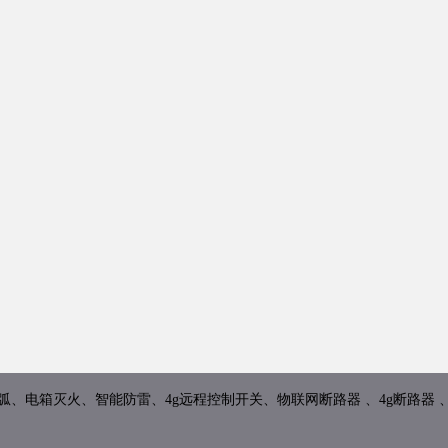
、电箱灭火、智能防雷、4g远程控制开关、物联网断路器 、4g断路器 